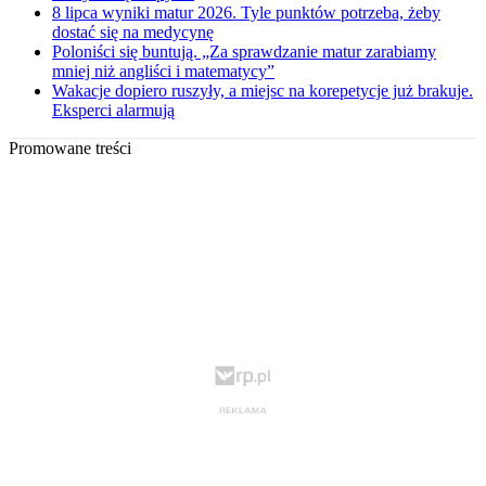
8 lipca wyniki matur 2026. Tyle punktów potrzeba, żeby
dostać się na medycynę
Poloniści się buntują. „Za sprawdzanie matur zarabiamy
mniej niż angliści i matematycy”
Wakacje dopiero ruszyły, a miejsc na korepetycje już brakuje.
Eksperci alarmują
Promowane treści