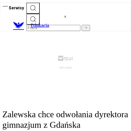
Serwisy
E
dukacja
Zalewska chce odwołania dyrektora
gimnazjum z Gdańska