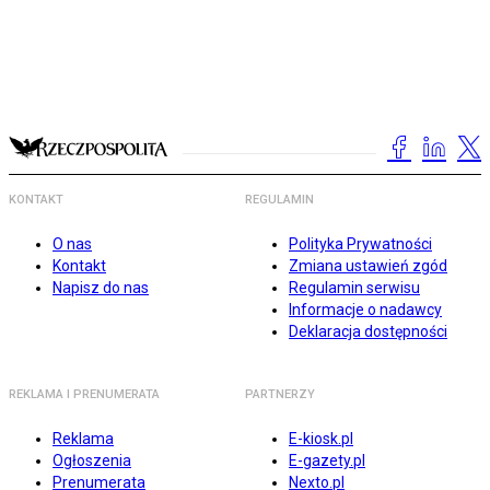
KONTAKT
REGULAMIN
O nas
Polityka Prywatności
Kontakt
Zmiana ustawień zgód
Napisz do nas
Regulamin serwisu
Informacje o nadawcy
Deklaracja dostępności
REKLAMA I PRENUMERATA
PARTNERZY
Reklama
E-kiosk.pl
Ogłoszenia
E-gazety.pl
Prenumerata
Nexto.pl