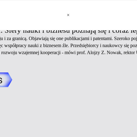
 Sfery nauki i biznesu poznają się i coraz le
 i za granicą. Objawiają się one publikacjami i patentami. Szeroko poję
 współpracy nauki z biznesem źle. Przedsiębiorcy i naukowcy się poz
a rozwoju wzajemnej kooperacji - mówi prof. Alojzy Z. Nowak, rekto