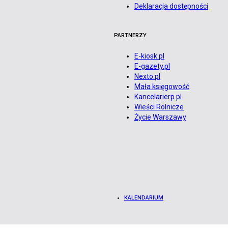
Deklaracja dostępności
PARTNERZY
E-kiosk.pl
E-gazety.pl
Nexto.pl
Mała księgowość
Kancelarierp.pl
Wieści Rolnicze
Życie Warszawy
KALENDARIUM