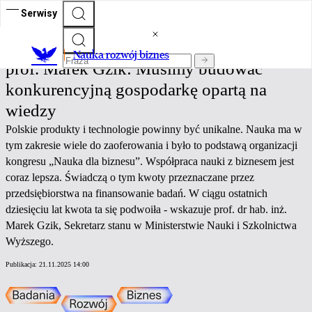
Serwisy
Nauka rozwój biznes
Nauka rozwój biznes
prof. Marek Gzik: Musimy budować
konkurencyjną gospodarkę opartą na
wiedzy
Polskie produkty i technologie powinny być unikalne. Nauka ma w
tym zakresie wiele do zaoferowania i było to podstawą organizacji
kongresu „Nauka dla biznesu”. Współpraca nauki z biznesem jest
coraz lepsza. Świadczą o tym kwoty przeznaczane przez
przedsiębiorstwa na finansowanie badań. W ciągu ostatnich
dziesięciu lat kwota ta się podwoiła - wskazuje prof. dr hab. inż.
Marek Gzik, Sekretarz stanu w Ministerstwie Nauki i Szkolnictwa
Wyższego.
Publikacja:
21.11.2025 14:00