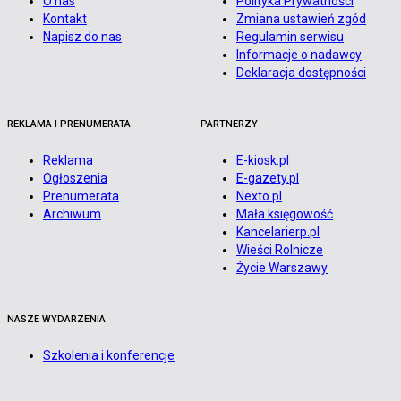
O nas
Polityka Prywatności
Kontakt
Zmiana ustawień zgód
Napisz do nas
Regulamin serwisu
Informacje o nadawcy
Deklaracja dostępności
REKLAMA I PRENUMERATA
PARTNERZY
Reklama
E-kiosk.pl
Ogłoszenia
E-gazety.pl
Prenumerata
Nexto.pl
Archiwum
Mała księgowość
Kancelarierp.pl
Wieści Rolnicze
Życie Warszawy
NASZE WYDARZENIA
Szkolenia i konferencje