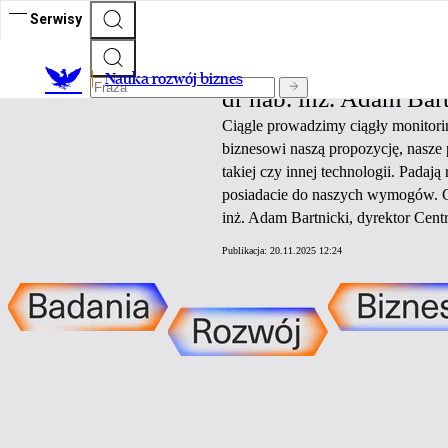
Serwisy
Nauka rozwój biznes
Nauka rozwój biznes
dr hab. inż. Adam Bar
Ciągle prowadzimy ciągły monitori
biznesowi naszą propozycję, nasze 
takiej czy innej technologii. Padaj
posiadacie do naszych wymogów. C
inż. Adam Bartnicki, dyrektor Cen
Publikacja:
20.11.2025 12:24