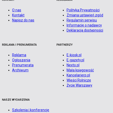
O nas
Polityka Prywatności
Kontakt
Zmiana ustawień zgód
Napisz do nas
Regulamin serwisu
Informacje o nadawcy
Deklaracja dostępności
REKLAMA I PRENUMERATA
PARTNERZY
Reklama
E-kiosk.pl
Ogłoszenia
E-gazety.pl
Prenumerata
Nexto.pl
Archiwum
Mała księgowość
Kancelarierp.pl
Wieści Rolnicze
Życie Warszawy
NASZE WYDARZENIA
Szkolenia i konferencje