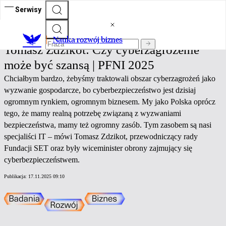
Serwisy
Nauka rozwój biznes
Nauka rozwój biznes
Tomasz Zdzikot: Czy cyberzagrożenie
może być szansą | PFNI 2025
Chciałbym bardzo, żebyśmy traktowali obszar cyberzagrożeń jako
wyzwanie gospodarcze, bo cyberbezpieczeństwo jest dzisiaj
ogromnym rynkiem, ogromnym biznesem. My jako Polska oprócz
tego, że mamy realną potrzebę związaną z wyzwaniami
bezpieczeństwa, mamy też ogromny zasób. Tym zasobem są nasi
specjaliści IT – mówi Tomasz Zdzikot, przewodniczący rady
Fundacji SET oraz były wiceminister obrony zajmujący się
cyberbezpieczeństwem.
Publikacja:
17.11.2025 09:10