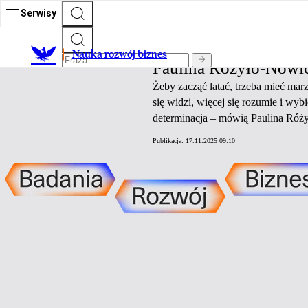
Serwisy
Nauka rozwój biznes
Nauka rozwój biznes
Paulina Różyło-Nowic
Żeby zacząć latać, trzeba mieć marz
się widzi, więcej się rozumie i wybi
determinacja – mówią Paulina Róży
Publikacja:
17.11.2025 09:10