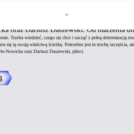
ka oraz Dariusz Daszewski: Od marzenia do
enie. Trzeba wiedzieć, czego się chce i zacząć z pełną determinacją real
era się tą swoją właściwą ścieżkę. Potrzebne jest tu trochę szczęścia, a
ło-Nowicka oraz Dariusz Daszewski, piloci.