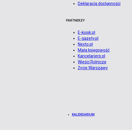
Deklaracja dostępności
PARTNERZY
E-kiosk.pl
E-gazety.pl
Nexto.pl
Mała księgowość
Kancelarierp.pl
Wieści Rolnicze
Życie Warszawy
KALENDARIUM