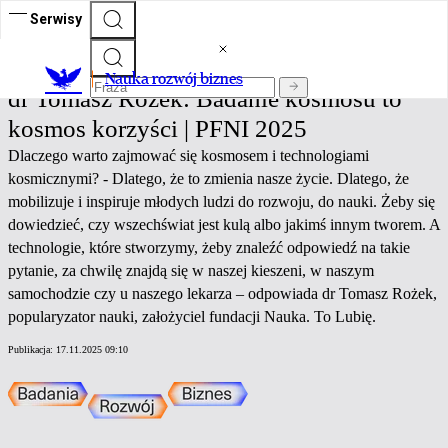
Serwisy
Nauka rozwój biznes
Nauka rozwój biznes
dr Tomasz Rożek: Badanie kosmosu to
kosmos korzyści | PFNI 2025
Dlaczego warto zajmować się kosmosem i technologiami
kosmicznymi? - Dlatego, że to zmienia nasze życie. Dlatego, że
mobilizuje i inspiruje młodych ludzi do rozwoju, do nauki. Żeby się
dowiedzieć, czy wszechświat jest kulą albo jakimś innym tworem. A
technologie, które stworzymy, żeby znaleźć odpowiedź na takie
pytanie, za chwilę znajdą się w naszej kieszeni, w naszym
samochodzie czy u naszego lekarza – odpowiada dr Tomasz Rożek,
popularyzator nauki, założyciel fundacji Nauka. To Lubię.
Publikacja:
17.11.2025 09:10