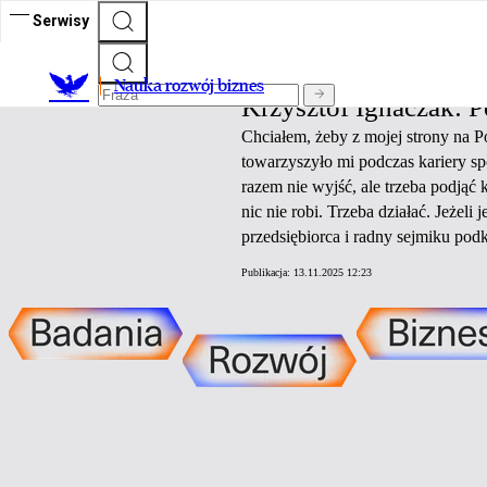
Serwisy
Nauka rozwój biznes
Nauka rozwój biznes
Krzysztof Ignaczak: P
Chciałem, żeby z mojej strony na 
towarzyszyło mi podczas kariery s
razem nie wyjść, ale trzeba podjąć 
nic nie robi. Trzeba działać. Jeżeli
przedsiębiorca i radny sejmiku pod
Publikacja:
13.11.2025 12:23