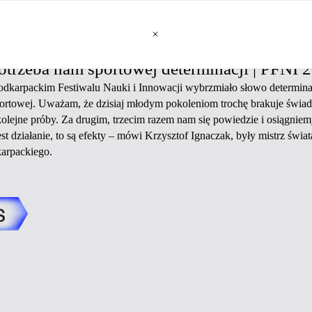
otrzeba nam sportowej determinacji | PFNI 
Podkarpackim Festiwalu Nauki i Innowacji wybrzmiało słowo determina
portowej. Uważam, że dzisiaj młodym pokoleniom trochę brakuje świa
kolejne próby. Za drugim, trzecim razem nam się powiedzie i osiągniemy
 jest działanie, to są efekty – mówi Krzysztof Ignaczak, były mistrz świ
karpackiego.