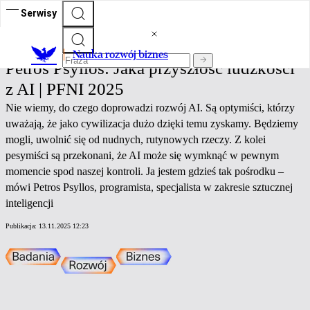
Serwisy
Nauka rozwój biznes
Nauka rozwój biznes
Petros Psyllos: Jaka przyszłość ludzkości
z AI | PFNI 2025
Nie wiemy, do czego doprowadzi rozwój AI. Są optymiści, którzy
uważają, że jako cywilizacja dużo dzięki temu zyskamy. Będziemy
mogli, uwolnić się od nudnych, rutynowych rzeczy. Z kolei
pesymiści są przekonani, że AI może się wymknąć w pewnym
momencie spod naszej kontroli. Ja jestem gdzieś tak pośrodku –
mówi Petros Psyllos, programista, specjalista w zakresie sztucznej
inteligencji
Publikacja:
13.11.2025 12:23