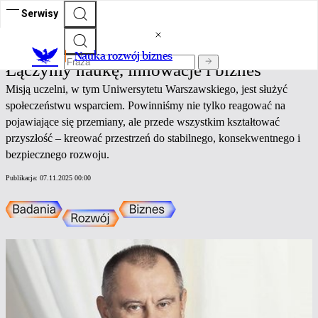
Serwisy
Nauka rozwój biznes
Nauka rozwój biznes
Łączymy naukę, innowacje i biznes
Misją uczelni, w tym Uniwersytetu Warszawskiego, jest służyć
społeczeństwu wsparciem. Powinniśmy nie tylko reagować na
pojawiające się przemiany, ale przede wszystkim kształtować
przyszłość – kreować przestrzeń do stabilnego, konsekwentnego i
bezpiecznego rozwoju.
Publikacja:
07.11.2025 00:00