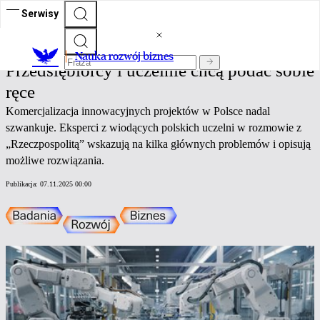
Serwisy
Nauka rozwój biznes
Nauka rozwój biznes
Przedsiębiorcy i uczelnie chcą podać sobie
ręce
Komercjalizacja innowacyjnych projektów w Polsce nadal
szwankuje. Eksperci z wiodących polskich uczelni w rozmowie z
„Rzeczpospolitą” wskazują na kilka głównych problemów i opisują
możliwe rozwiązania.
Publikacja:
07.11.2025 00:00