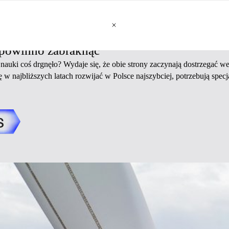
 powinno zabraknąć
nauki coś drgnęło? Wydaje się, że obie strony zaczynają dostrzegać w
ę w najbliższych latach rozwijać w Polsce najszybciej, potrzebują specj