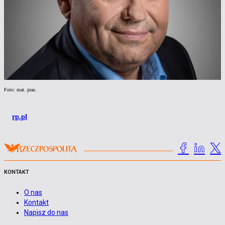
Foto: mat. pras.
rp.pl
KONTAKT
O nas
Kontakt
Napisz do nas