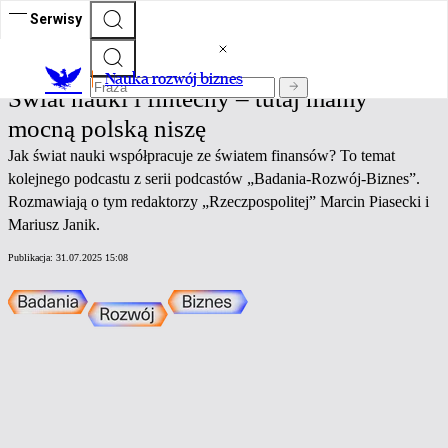
Serwisy
Nauka rozwój biznes
Nauka rozwój biznes
Świat nauki i fintechy – tutaj mamy
mocną polską niszę
Jak świat nauki współpracuje ze światem finansów? To temat
kolejnego podcastu z serii podcastów „Badania-Rozwój-Biznes”.
Rozmawiają o tym redaktorzy „Rzeczpospolitej” Marcin Piasecki i
Mariusz Janik.
Publikacja:
31.07.2025 15:08