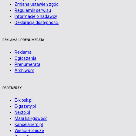
Zmiana ustawień zgód
Regulamin serwisu
Informacje o nadawcy
Deklaracja dostępności
REKLAMA I PRENUMERATA
Reklama
Ogłoszenia
Prenumerata
Archiwum
PARTNERZY
E-kiosk.pl
E-gazety.pl
Nexto.pl
Mała księgowość
Kancelarierp.pl
Wieści Rolnicze