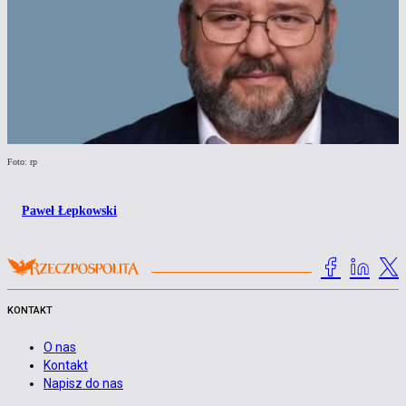
Foto: rp
Paweł Łepkowski
KONTAKT
O nas
Kontakt
Napisz do nas