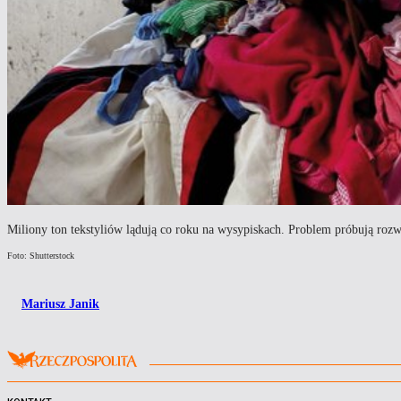
Miliony ton tekstyliów lądują co roku na wysypiskach. Problem próbują rozwią
Foto: Shutterstock
Mariusz Janik