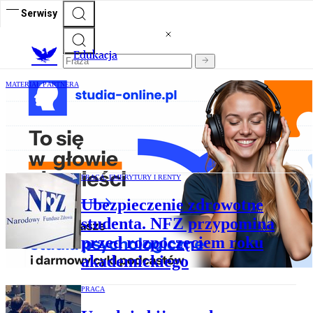
Serwisy
E
dukacja
MATERIAŁ PARTNERA
To się w głowie nie mieści! Podróżuj w
głąb ludzkiego umysłu dzięki studiom
psychologicznym
PRACA, EMERYTURY I RENTY
Ubezpieczenie zdrowotne
studenta. NFZ przypomina
przed rozpoczęciem roku
akademickiego
PRACA