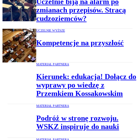
Uczelnie biją na alarm po
zmianach przepisów. Stracą
cudzoziemców?
UCZELNIE WYŻSZE
Kompetencje na przyszłość
MATERIAŁ PARTNERA
Kierunek: edukacja! Dołącz do
wyprawy po wiedzę z
Przemkiem Kossakowskim
MATERIAŁ PARTNERA
Podróż w stronę rozwoju.
WSKZ inspiruje do nauki
MATERIAŁ PARTNERA